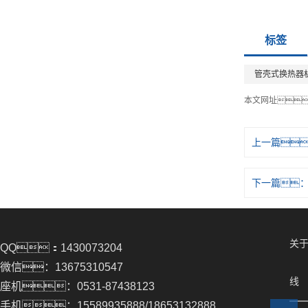
标签
管壳式换热器
本文网址
上一篇
下一篇
关
QQ：1430073204
微信：13675310547
线
座机：0531-87438123
手机：15589935888/18653132888