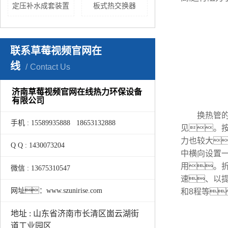
定压补水成套装置
板式热交换器
联系草莓视频官网在
线
Contact Us
济南草莓视频官网在线热力环保设备
有限公司
换热管的布
手机 : 15589935888 18653132888
见。按
力也较大
Q Q : 1430073204
中横向设置一
用。
微信 : 13675310547
速、以提
网址：www.szunirise.com
和8程等
地址 : 山东省济南市长清区崮云湖街
道工业园区