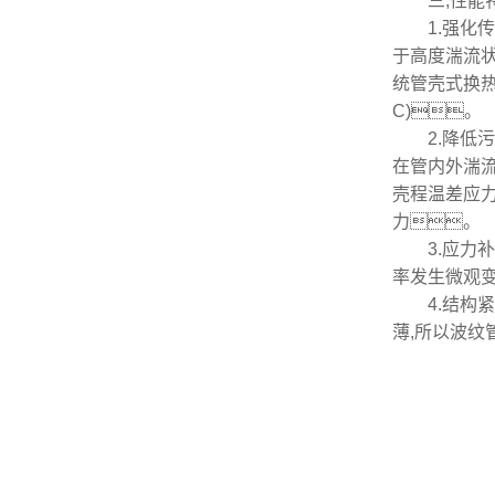
三,性能特
1.强化传
于高度湍流状
统管壳式换热器
C)。
2.降低污垢
在管内外湍流
壳程温差应
力。
3.应力补
率发生微观
4.结构紧
薄,所以波