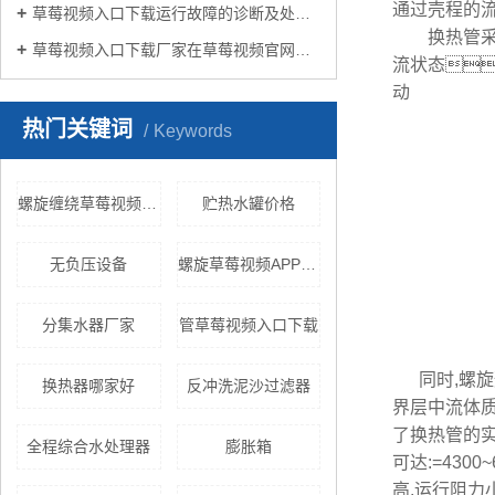
通过壳程的流
草莓视频入口下载运行故障的诊断及处理方法
换热管采用
草莓视频入口下载厂家在草莓视频官网在线生活中有哪些作用？
流状态
动
热门关键词
Keywords
螺旋缠绕草莓视频APP黄色
贮热水罐价格
无负压设备
螺旋草莓视频APP黄色
分集水器厂家
管草莓视频入口下载
同时,螺
换热器哪家好
反冲洗泥沙过滤器
界层中流体
了换热管的实
全程综合水处理器
膨胀箱
可达:=4300
高,运行阻力