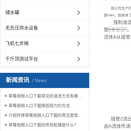
我公司生产
储水罐
管，既继承
强制湍流管
无负压供水设备
管
流体A从接管
飞机七步梯
千斤顶测试平台
新闻资讯
News
草莓视频入口下载常见的清洗方式有哪些？
草莓视频入口下载降低阻力的方式
介绍钎焊草莓视频入口下载的常见类型有哪些
接管2流
草莓视频入口下载的传热机理是什么?
由A流体传递